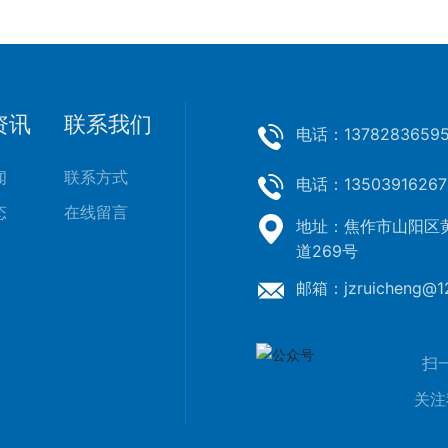
资讯
联系我们
电话：
1378283659
闻
联系方式
电话：
13503916267
态
在线留言
地址：焦作市山阳区
道269号
邮箱：
j
zruicheng@1
扫
关注