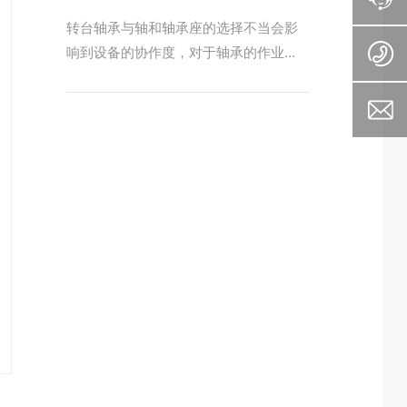
承。该类轴承两侧有密封圈，可严格防
转台轴承与轴和轴承座的选择不当会影
止污物侵入。出厂前已加注适量润滑
响到设备的协作度，对于轴承的作业精
油，安装前无需清洗。,无需添加润滑
度和动态特性及使用寿命都有很大影
剂，当轴承内圈突出端上的顶螺钉紧固
响，如过紧的协作会增大轴承的径向预
在轴上时。允许轴向载荷不得超过额定
载
动载荷的20%。外球面轴承座标准。