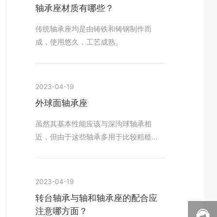
轴承座材质有哪些？
传统轴承座均是由铸铁和铸钢制作而
成，使用悠久，工艺成熟。
2023-04-19
外球面轴承座
虽然其基本性能应该与深沟球轴承相
近，但由于这些轴承多用于比较粗糙的
机械，安装定位不够准确，轴与座孔的
轴线对准是差，或者当轴长，挠度大，
轴承本身精度不够，有些结构也比较粗
2023-04-19
糙时，同规格的深沟球轴承的实际性能
转台轴承与轴和轴承座的配合应
应标有相当的折扣。例如：刚度差大、
注意哪方面？
挠度大的通轴采用带顶丝的外球面球轴